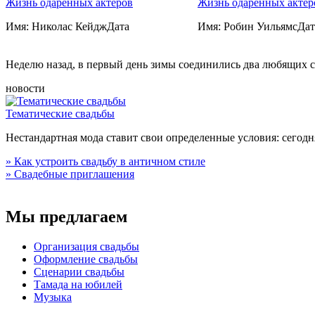
Жизнь одаренных актеров
Жизнь одаренных актер
Имя: Николас КейджДата
Имя: Робин УильямсДат
Неделю назад, в первый день зимы соединились два любящих 
новости
Тематические свадьбы
Нестандартная мода ставит свои определенные условия: сего
» Как устроить свадьбу в античном стиле
» Свадебные приглашения
Мы предлагаем
Организация свадьбы
Оформление свадьбы
Сценарии свадьбы
Тамада на юбилей
Музыка