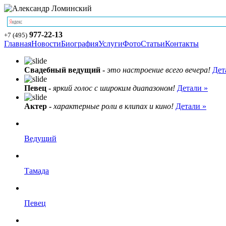
977-22-13
+7 (495)
Главная
Новости
Биография
Услуги
Фото
Статьи
Контакты
Свадебный ведущий -
это настроение всего вечера!
Дет
Певец -
яркий голос с широким диапазоном!
Детали »
Актер -
характерные роли в клипах и кино!
Детали »
Ведущий
Тамада
Певец