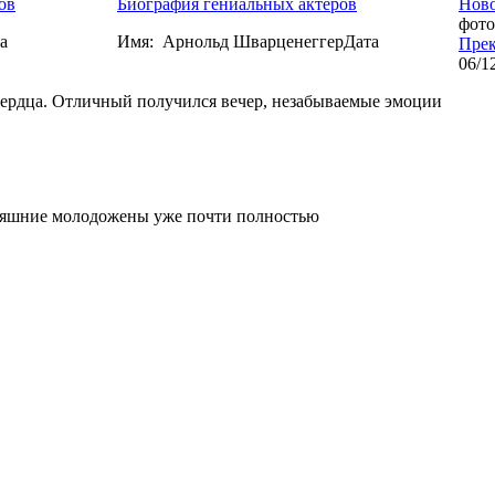
ов
Биография гениальных актеров
Ново
фото
а
Имя: Арнольд ШварценеггерДата
Прек
06/1
сердца. Отличный получился вечер, незабываемые эмоции
дняшние молодожены уже почти полностью