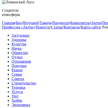
Создатель
атмосферы
Главная
/
Био
/
Ведущий
/
Тамада
/
Продюсер
/
Композитор
/
Актер
/
Пе
Профессия «Актер»
/
Новости
/
Статьи
/
Контакты
/
Карта сайта
/
Раз
Актуально
Здоровье
Культура
Наука
Общество
Отдых
Отношения
Покупки
Разное
Семья
Советы
Строительство
Техника
Услуги
Уют
Хобби
Экономика