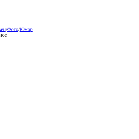
вец
/
Фото
/
Юмор
ное