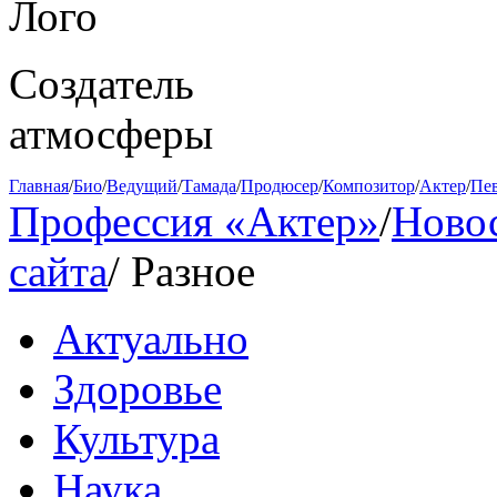
Создатель
атмосферы
Главная
/
Био
/
Ведущий
/
Тамада
/
Продюсер
/
Композитор
/
Актер
/
Пе
Профессия «Актер»
/
Ново
сайта
/
Разное
Актуально
Здоровье
Культура
Наука