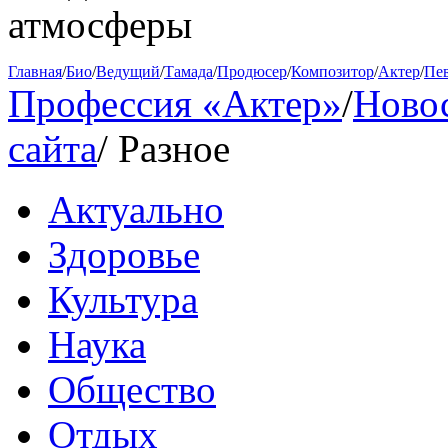
атмосферы
Главная
/
Био
/
Ведущий
/
Тамада
/
Продюсер
/
Композитор
/
Актер
/
Пе
Профессия «Актер»
/
Ново
сайта
/
Разное
Актуально
Здоровье
Культура
Наука
Общество
Отдых