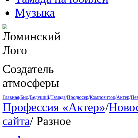
Музыка
Создатель
атмосферы
Главная
/
Био
/
Ведущий
/
Тамада
/
Продюсер
/
Композитор
/
Актер
/
Пе
Профессия «Актер»
/
Ново
сайта
/
Разное