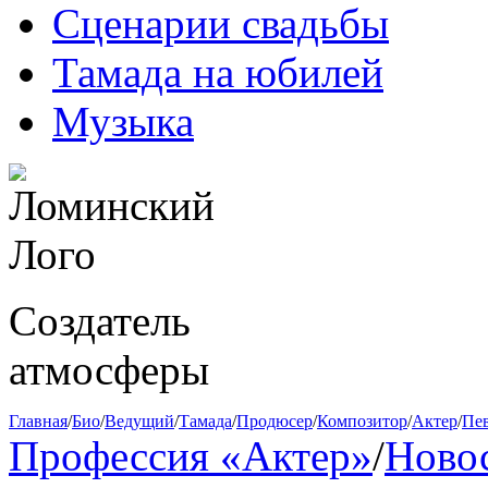
Сценарии свадьбы
Тамада на юбилей
Музыка
Создатель
атмосферы
Главная
/
Био
/
Ведущий
/
Тамада
/
Продюсер
/
Композитор
/
Актер
/
Пе
Профессия «Актер»
/
Ново