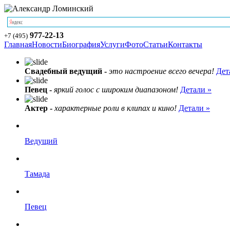
977-22-13
+7 (495)
Главная
Новости
Биография
Услуги
Фото
Статьи
Контакты
Свадебный ведущий -
это настроение всего вечера!
Дет
Певец -
яркий голос с широким диапазоном!
Детали »
Актер -
характерные роли в клипах и кино!
Детали »
Ведущий
Тамада
Певец