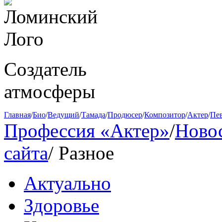
Создатель
атмосферы
Главная
/
Био
/
Ведущий
/
Тамада
/
Продюсер
/
Композитор
/
Актер
/
Пе
Профессия «Актер»
/
Ново
сайта
/
Разное
Актуально
Здоровье