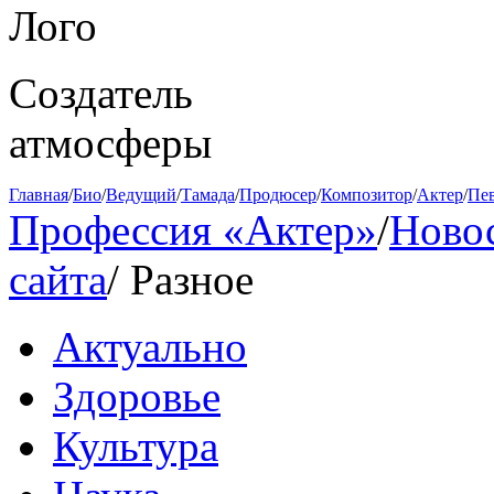
Создатель
атмосферы
Главная
/
Био
/
Ведущий
/
Тамада
/
Продюсер
/
Композитор
/
Актер
/
Пе
Профессия «Актер»
/
Ново
сайта
/
Разное
Актуально
Здоровье
Культура