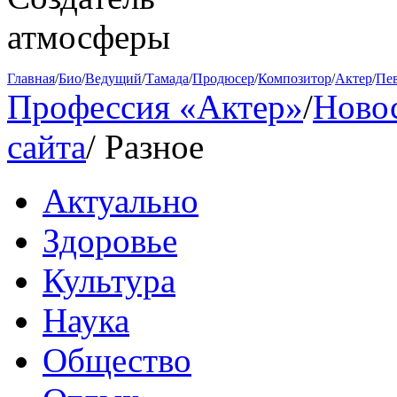
атмосферы
Главная
/
Био
/
Ведущий
/
Тамада
/
Продюсер
/
Композитор
/
Актер
/
Пе
Профессия «Актер»
/
Ново
сайта
/
Разное
Актуально
Здоровье
Культура
Наука
Общество