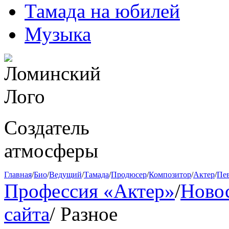
Тамада на юбилей
Музыка
Создатель
атмосферы
Главная
/
Био
/
Ведущий
/
Тамада
/
Продюсер
/
Композитор
/
Актер
/
Пе
Профессия «Актер»
/
Ново
сайта
/
Разное