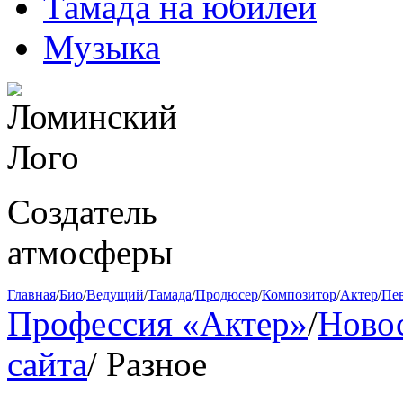
Тамада на юбилей
Музыка
Создатель
атмосферы
Главная
/
Био
/
Ведущий
/
Тамада
/
Продюсер
/
Композитор
/
Актер
/
Пе
Профессия «Актер»
/
Ново
сайта
/
Разное